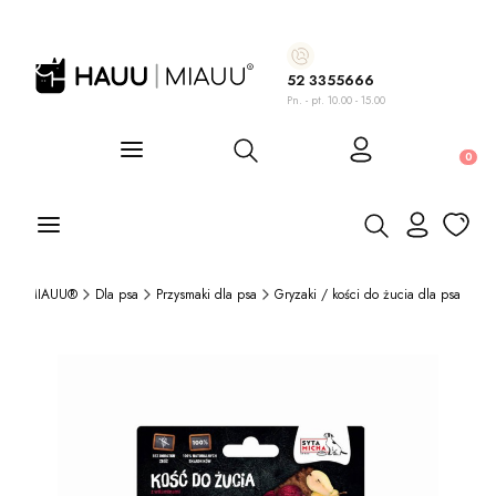
52 3355666
Pn. - pt. 10.00 - 15.00
Otwórz wyszukiwarkę
Produ
Otwórz wyszukiwa
AUU|MIAUU®
Dla psa
Przysmaki dla psa
Gryzaki / kości do żucia dla psa