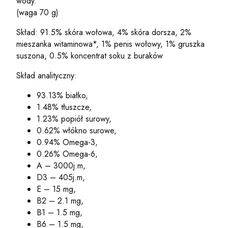
wody.
(waga 70 g)
Skład: 91.5% skóra wołowa, 4% skóra dorsza, 2%
mieszanka witaminowa*, 1% penis wołowy, 1% gruszka
suszona, 0.5% koncentrat soku z buraków
Skład analityczny:
93.13% białko,
1.48% tłuszcze,
1.23% popiół surowy,
0.62% włókno surowe,
0.94% Omega-3,
0.26% Omega-6,
A – 3000j.m,
D3 – 405j.m,
E – 15 mg,
B2 – 2.1 mg,
B1 – 1.5 mg,
B6 – 1.5 mg,