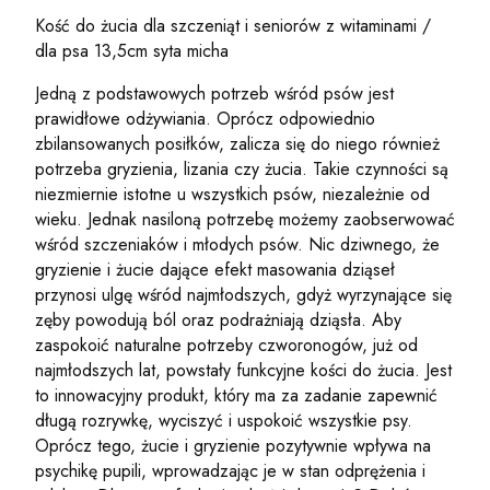
Kość do żucia dla szczeniąt i seniorów z witaminami /
dla psa 13,5cm syta micha
Jedną z podstawowych potrzeb wśród psów jest
prawidłowe odżywiania. Oprócz odpowiednio
zbilansowanych posiłków, zalicza się do niego również
potrzeba gryzienia, lizania czy żucia. Takie czynności są
niezmiernie istotne u wszystkich psów, niezależnie od
wieku. Jednak nasiloną potrzebę możemy zaobserwować
wśród szczeniaków i młodych psów. Nic dziwnego, że
gryzienie i żucie dające efekt masowania dziąseł
przynosi ulgę wśród najmłodszych, gdyż wyrzynające się
zęby powodują ból oraz podrażniają dziąsła. Aby
zaspokoić naturalne potrzeby czworonogów, już od
najmłodszych lat, powstały funkcyjne kości do żucia. Jest
to innowacyjny produkt, który ma za zadanie zapewnić
długą rozrywkę, wyciszyć i uspokoić wszystkie psy.
Oprócz tego, żucie i gryzienie pozytywnie wpływa na
psychikę pupili, wprowadzając je w stan odprężenia i