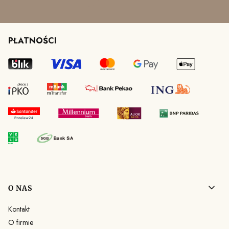
PŁATNOŚCI
Linki w stopce
O NAS
Kontakt
O firmie