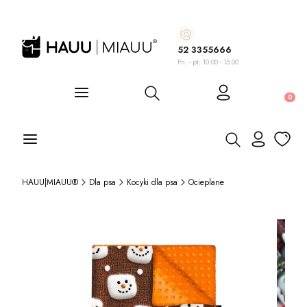
52 3355666
Pn. - pt. 10.00 - 15.00
Otwórz wyszukiwarkę
Produ
Otwórz wyszukiwa
HAUU|MIAUU®
Dla psa
Kocyki dla psa
Ocieplane