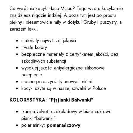
Co wyróżnia kocyk Hauu-Miauu? Tego wzoru kocyka nie
znajdziesz nigdzie indziej. A poza tym jest po prostu
piękny i niesamowicie miły w dotyku! Gruby i puszysty, a
zarazem lekki.
materiały najwyższej jakości
trwałe kolory
bezpieczne materiały z certyfikatem jakości, bez
szkodliwych substancji
wysokiej jakości antyalergiczne silikonowe
ocieplenie
mocne przeszycia tytanowymi nićmi
kocyki szyte są w naszej szwalni w Polsce
KOLORYSTYKA: "P(s)ianki Bałwanki"
tkanina velvet: czekoladowy w białe cukrowe
pianki "bałwanki"
polar minky:
pomarańczowy