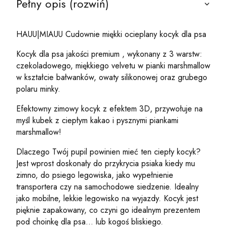
Pełny opis (rozwiń)
HAUU|MIAUU Cudownie miękki ocieplany kocyk dla psa
Kocyk dla psa jakości premium , wykonany z 3 warstw:
czekoladowego, miękkiego velvetu w pianki marshmallow
w kształcie bałwanków, owaty silikonowej oraz grubego
polaru minky.
Efektowny zimowy kocyk z efektem 3D, przywołuje na
myśl kubek z ciepłym kakao i pysznymi piankami
marshmallow!
Dlaczego Twój pupil powinien mieć ten ciepły kocyk?
Jest wprost doskonały do przykrycia psiaka kiedy mu
zimno, do psiego legowiska, jako wypełnienie
transportera czy na samochodowe siedzenie. Idealny
jako mobilne, lekkie legowisko na wyjazdy. Kocyk jest
pięknie zapakowany, co czyni go idealnym prezentem
pod choinkę dla psa... lub kogoś bliskiego.