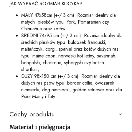
JAK WYBRAĆ ROZMIAR KOCYKA?
MAŁY 47x58cm (+-/ 3 cm). Rozmiar idealny dla
małych
piesków typu
York, Pomaranian czy
Chihuahua oraz kotów.
ŚREDNI 74x95 cm (+-/ 3 cm). Rozmiar idealny dla
średnich piesków typu: buldożek francuski,
maltańczyk, corgi, spaniel oraz kotów dużych ras
typu: maine coon, norweski kot leśny, savannah,
bengalski, chartreux, syberyjski czy british
shorthair,
DUŻY 98x150 cm (+-/ 3 cm). Rozmiar idealny dla
dużych ras psów typu: border collie, owczarek
niemiecki, dog niemiecki, golden retriever oraz dla
Psiej Mamy i Taty
Cechy produktu
Materiał i pielęgnacja