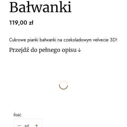
Bałwanki
Cena
119,00 zł
Cukrowe pianki bałwanki na czekoladowym velvecie 3D!
Przejdź do pełnego opisu
Wybierz wariant produktu:
Poszczególne warianty mogą różnić się ceną
*
ROZMIAR
Wybierz
Ilość
szt.