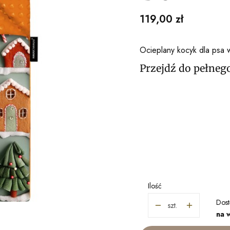
Cena
119,00 zł
Ocieplany kocyk dla psa w
Przejdź do pełneg
Wybierz wariant produ
Poszczególne warianty mogą r
*
ROZMIAR
Wybierz
Ilość
Dost
szt.
na 