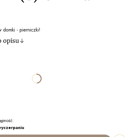
 domki - pierniczki!
o opisu
ktu:
óżnić się ceną
ępność:
wyczerpaniu