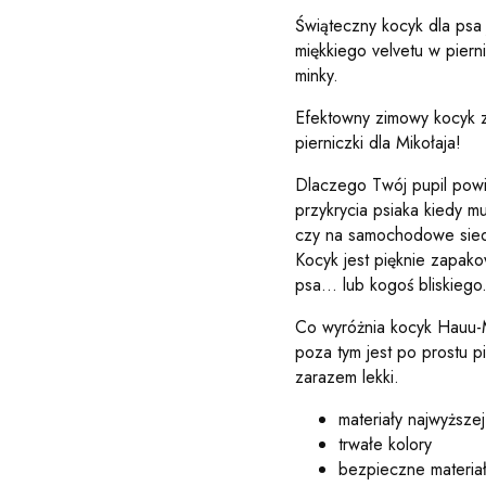
Świąteczny kocyk dla psa 
miękkiego velvetu w pierni
minky.
Efektowny zimowy kocyk z
pierniczki dla Mikołaja!
Dlaczego Twój pupil powi
przykrycia psiaka kiedy m
czy na samochodowe siedz
Kocyk jest pięknie zapak
psa... lub kogoś bliskiego
Co wyróżnia kocyk Hauu-M
poza tym jest po prostu p
zarazem lekki.
materiały najwyższej
trwałe kolory
bezpieczne materiały