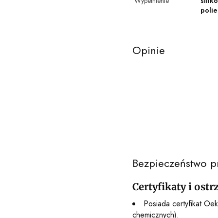
Wypełnienie
sili
polie
Opinie
Bezpieczeństwo p
Certyfikaty i ost
Posiada certyfikat Oek
chemicznych).