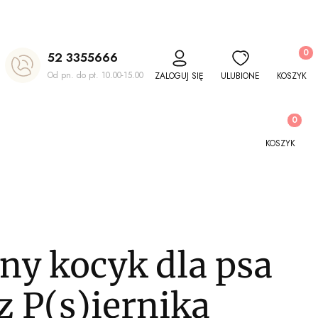
Produkt
52 3355666
Od pn. do pt. 10.00-15.00
ZALOGUJ SIĘ
ULUBIONE
KOSZYK
Produkty w
KOSZYK
ny kocyk dla psa
 P(s)iernika