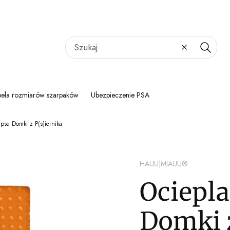
Wyczyść
Szukaj
bela rozmiarów szarpaków
Ubezpieczenie PSA
 psa Domki z P(s)iernika
HAUU|MIAUU®
Ociepla
Domki z