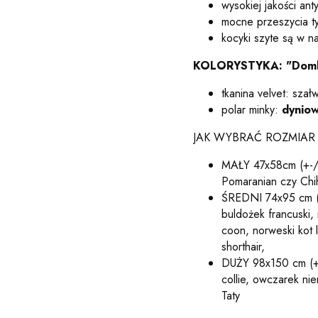
wysokiej jakości ant
mocne przeszycia t
kocyki szyte są w n
KOLORYSTYKA: "Domki 
tkanina velvet: szał
polar minky:
dynio
JAK WYBRAĆ ROZMIAR
MAŁY 47x58cm (+-/ 
Pomaranian czy Chi
ŚREDNI 74x95 cm (+
buldożek francuski,
coon, norweski kot l
shorthair,
DUŻY 98x150 cm (+-
collie, owczarek nie
Taty