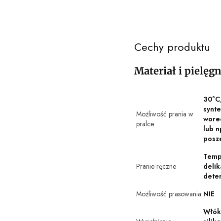
Cechy produktu
Materiał i pielęg
30°C
synte
Możliwość prania w
wore
pralce
lub n
posz
Temp
Pranie ręczne
delik
dete
Możliwość prasowania
NIE
Włók