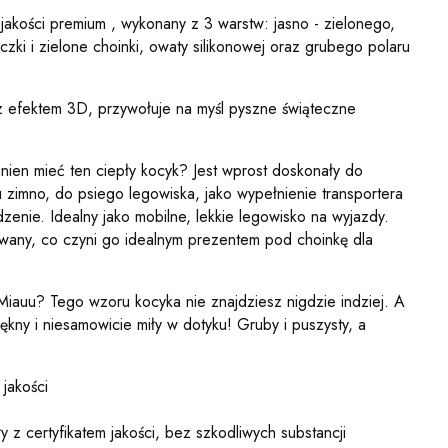
jakości premium , wykonany z 3 warstw: jasno - zielonego,
czki i zielone choinki, owaty silikonowej oraz grubego polaru
 efektem 3D, przywołuje na myśl pyszne świąteczne
nien mieć ten ciepły kocyk? Jest wprost doskonały do
u zimno, do psiego legowiska, jako wypełnienie transportera
enie. Idealny jako mobilne, lekkie legowisko na wyjazdy.
owany, co czyni go idealnym prezentem pod choinkę dla
.
iauu? Tego wzoru kocyka nie znajdziesz nigdzie indziej. A
iękny i niesamowicie miły w dotyku! Gruby i puszysty, a
 jakości
 z certyfikatem jakości, bez szkodliwych substancji