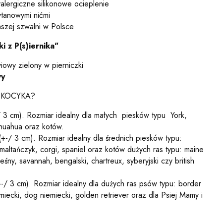
yalergiczne silikonowe ocieplenie
ytanowymi nićmi
aszej szwalni w Polsce
z P(s)iernika"
wiowy zielony w pierniczki
wy
 KOCYKA?
3 cm). Rozmiar idealny dla małych
piesków typu
York,
huahua oraz kotów.
-/ 3 cm). Rozmiar idealny dla średnich piesków typu:
 maltańczyk, corgi, spaniel oraz kotów dużych ras typu: maine
eśny, savannah, bengalski, chartreux, syberyjski czy british
/ 3 cm). Rozmiar idealny dla dużych ras psów typu: border
miecki, dog niemiecki, golden retriever oraz dla Psiej Mamy i