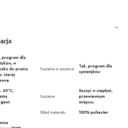
nacja
, program dla
tyków, w
Tak, program dla
czku do prania
Suszenie w suszarce
syntetyków
p. starej
ewce.
. 30°C,
Suszyć w ciepłym,
atny
Suszenie
przewiewnym
rgent.
miejscu.
Skład materiału
100% poliester
nina