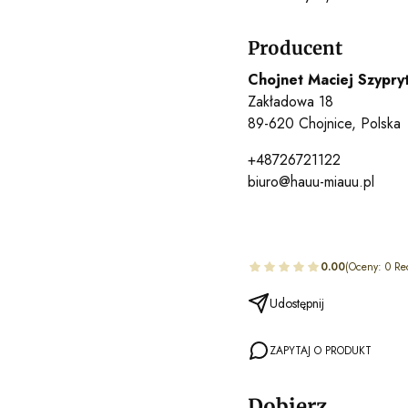
Producent
Chojnet Maciej Szypry
Zakładowa 18
89-620 Chojnice, Polska
+48726721122
biuro@hauu-miauu.pl
0.00
(Oceny: 0 Re
Udostępnij
ZAPYTAJ O PRODUKT
Dobierz