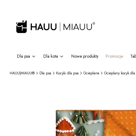
Dla psa
Dla kota
Nowe produkty
Promocje
Ta
HAUU|MIAUU®
Dla psa
Kocyki dla psa
Ocieplane
Ocieplany kocyk dla