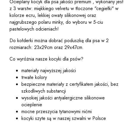
Ocieplany kocyk dla psa jakości premium , wykonany jest
z 3 warstw: miękkiego velvetu w tłoczone "cegiełki" w
kolorze ecru, lekkiej owaty silikonowej oraz
najgrubszego polaru minky, do wyboru w 5-ciu
pastelowych odcieniach!
Do kołderki można dobrać poduszkę dla psa w 2
rozmiarach: 23x29cm oraz 29x47cm.
Co wyróżnia nasze kocyki dla psów?
materiały najwyższej jakości
trwałe kolory
bezpieczne materiały z certyfikatem jakości, bez
szkodliwych substancji
wysokiej jakości antyalergiczne silikonowe
ocieplenie
mocne przeszycia tytanowymi nićmi
kocyki szyte są w naszej szwalni w Polsce