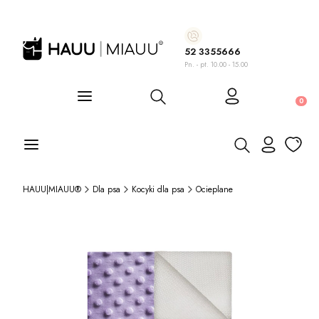
52 3355666
Pn. - pt. 10.00 - 15.00
Otwórz wyszukiwarkę
Produ
Otwórz wyszukiwa
HAUU|MIAUU®
Dla psa
Kocyki dla psa
Ocieplane