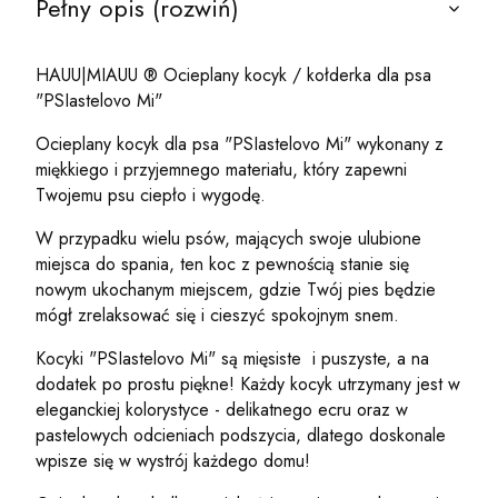
Pełny opis (rozwiń)
HAUU|MIAUU ® Ocieplany kocyk / kołderka dla psa
"PSIastelovo Mi"
Ocieplany kocyk dla psa "PSIastelovo Mi" wykonany z
miękkiego i przyjemnego materiału, który zapewni
Twojemu psu ciepło i wygodę.
W przypadku wielu psów, mających swoje ulubione
miejsca do spania, ten koc z pewnością stanie się
nowym ukochanym miejscem, gdzie Twój pies będzie
mógł zrelaksować się i cieszyć spokojnym snem.
Kocyki "PSIastelovo Mi" są mięsiste
i puszyste, a na
dodatek po prostu piękne! Każdy kocyk utrzymany jest w
eleganckiej kolorystyce - delikatnego ecru oraz w
pastelowych odcieniach podszycia, dlatego doskonale
wpisze się w wystrój każdego domu!