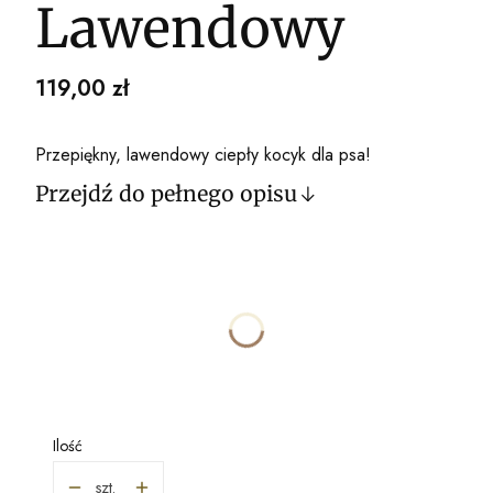
Lawendowy
Cena
119,00 zł
Przepiękny, lawendowy ciepły kocyk dla psa!
Przejdź do pełnego opisu
Wybierz wariant produktu:
Poszczególne warianty mogą różnić się ceną
*
ROZMIAR
Wybierz
Ilość
szt.