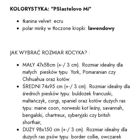
KOLORYSTYKA: "PSIastelovo Mi"
tkanina velvet: ecru
polar minky w tłoczone kropki:
lawendowy
JAK WYBRAĆ ROZMIAR KOCYKA? :
MAŁY 47x58cm (+-/ 3 cm). Rozmiar idealny dla
małych
piesków typu
York, Pomaranian czy
Chihuahua oraz kotów.
ŚREDNI 74x95 cm (+-/ 3 cm). Rozmiar idealny dla
średnich piesków typu: buldożek francuski,
maltańczyk, corgi, spaniel oraz kotów dużych ras
typu: maine coon, norweski kot leśny, savannah,
bengalski, chartreux, syberyjski czy british
shorthair,
DUŻY 98x150 cm (+-/ 3 cm). Rozmiar idealny dla
dużych ras psów typu: border collie, owczarek