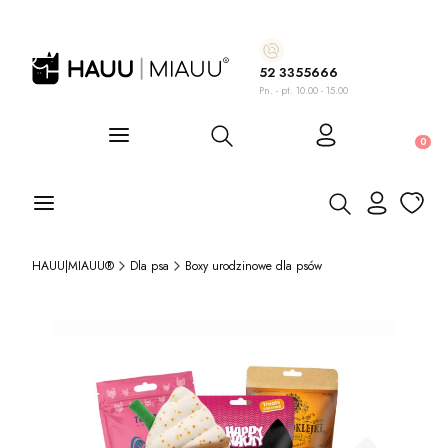
52 3355666
Pn. - pt. 10.00 - 15.00
Otwórz wyszukiwarkę
Produ
Otwórz wyszukiwa
HAUU|MIAUU®
Dla psa
Boxy urodzinowe dla psów