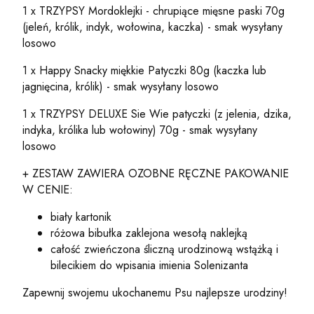
1 x TRZYPSY Mordoklejki - chrupiące mięsne paski 70g
(jeleń, królik, indyk, wołowina, kaczka) - smak wysyłany
losowo
1 x Happy Snacky miękkie Patyczki 80g (kaczka lub
jagnięcina, królik) - smak wysyłany losowo
1 x TRZYPSY DELUXE Sie Wie patyczki (z jelenia, dzika,
indyka, królika lub wołowiny) 70g - smak wysyłany
losowo
+ ZESTAW ZAWIERA OZOBNE RĘCZNE PAKOWANIE
W CENIE:
biały kartonik
różowa bibułka zaklejona wesołą naklejką
całość zwieńczona śliczną urodzinową wstążką i
bilecikiem do wpisania imienia Solenizanta
Zapewnij swojemu ukochanemu Psu najlepsze urodziny!