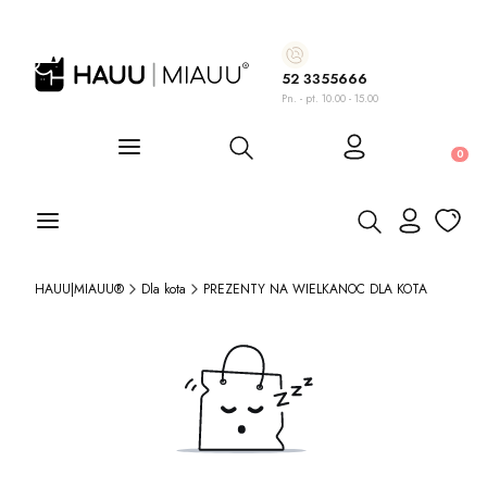
52 3355666
Pn. - pt. 10.00 - 15.00
Otwórz wyszukiwarkę
Produ
Otwórz wyszukiwa
HAUU|MIAUU®
Dla kota
PREZENTY NA WIELKANOC DLA KOTA