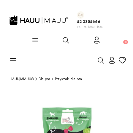
52 3355666
Pn. - pt. 10.00 - 15.00
Otwórz wyszukiwarkę
Produ
Otwórz wyszukiwa
HAUU|MIAUU®
Dla psa
Przysmaki dla psa