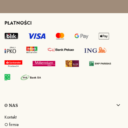
PŁATNOŚCI
Linki w stopce
O NAS
Kontakt
O firmie