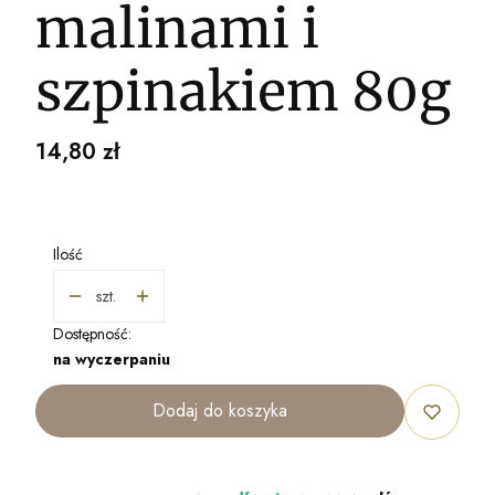
malinami i
szpinakiem 80g
Cena
14,80 zł
Ilość
szt.
Dostępność:
na wyczerpaniu
Dodaj do koszyka