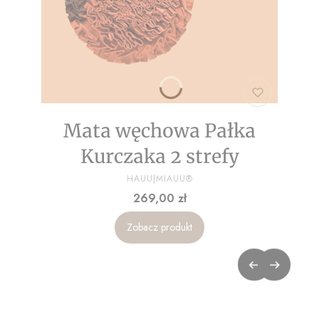
Mata węchowa Pałka
Kurczaka 2 strefy
PRODUCENT
HAUU|MIAUU®
Cena
269,00 zł
Zobacz produkt