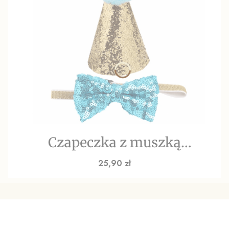
Czapeczka z muszką
urodzinowa Turkusowo -
Cena
25,90 zł
Złoty